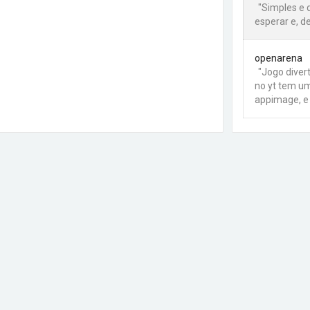
"Simples e d
esperar e, 
openarena
"Jogo diver
no yt tem u
appimage, e