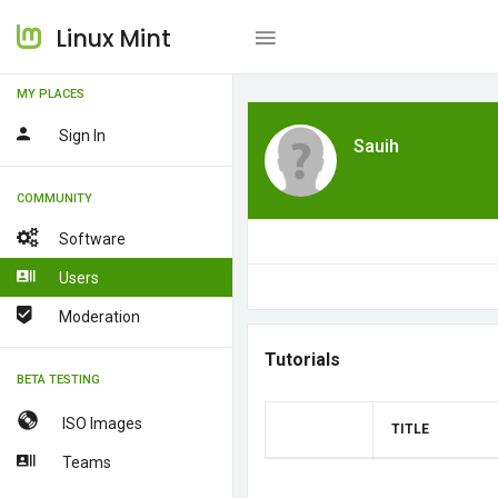
Linux Mint
MY PLACES
Sign In
Sauih
COMMUNITY
Software
Users
Moderation
Tutorials
BETA TESTING
ISO Images
TITLE
Teams