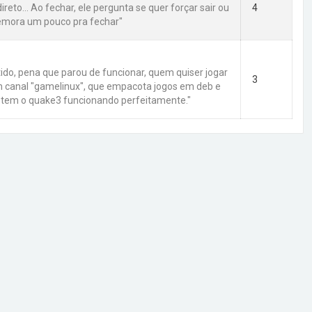
ireto... Ao fechar, ele pergunta se quer forçar sair ou
4
demora um pouco pra fechar"
tido, pena que parou de funcionar, quem quiser jogar
3
m canal "gamelinux", que empacota jogos em deb e
 tem o quake3 funcionando perfeitamente."