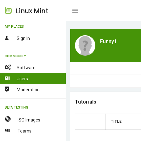
Linux Mint
MY PLACES
Sign In
Funny1
COMMUNITY
Software
Users
Moderation
Tutorials
BETA TESTING
ISO Images
TITLE
Teams