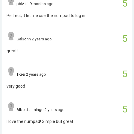
5
pbMint
9 months ago
Perfect, it let me use the numpad to log in.
5
Gal3onn
2 years ago
great!
5
TKrei
2 years ago
very good
5
Albertfanmingo
2 years ago
I love the numpad! Simple but great.