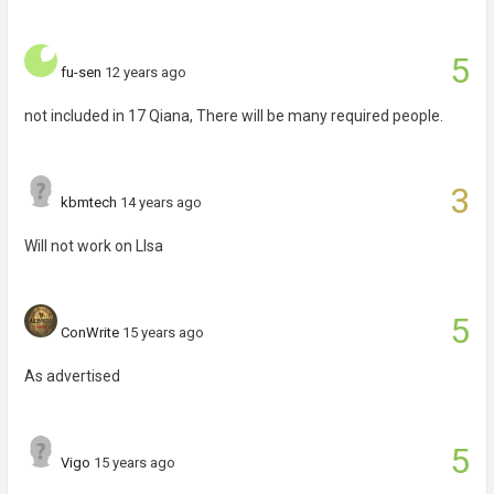
5
fu-sen
12 years ago
not included in 17 Qiana, There will be many required people.
3
kbmtech
14 years ago
Will not work on LIsa
5
ConWrite
15 years ago
As advertised
5
Vigo
15 years ago