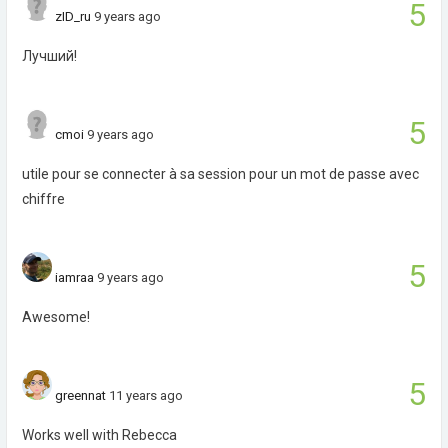
5
zID_ru
9 years ago
Лучший!
5
cmoi
9 years ago
utile pour se connecter à sa session pour un mot de passe avec
chiffre
5
iamraa
9 years ago
Awesome!
5
greennat
11 years ago
Works well with Rebecca