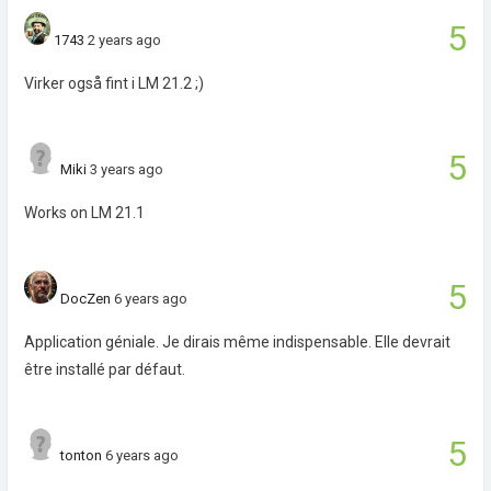
5
1743
2 years ago
Virker også fint i LM 21.2 ;)
5
Miki
3 years ago
Works on LM 21.1
5
DocZen
6 years ago
Application géniale. Je dirais même indispensable. Elle devrait
être installé par défaut.
5
tonton
6 years ago