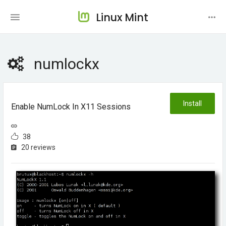
Linux Mint
numlockx
Install
Enable NumLock In X11 Sessions
38
20 reviews