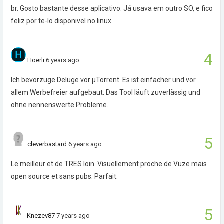
br. Gosto bastante desse aplicativo. Já usava em outro SO, e fico
feliz por te-lo disponivel no linux.
4
Hoerli
6 years ago
Ich bevorzuge Deluge vor µTorrent. Es ist einfacher und vor
allem Werbefreier aufgebaut. Das Tool läuft zuverlässig und
ohne nennenswerte Probleme.
5
cleverbastard
6 years ago
Le meilleur et de TRES loin. Visuellement proche de Vuze mais
open source et sans pubs. Parfait.
5
Knezev87
7 years ago