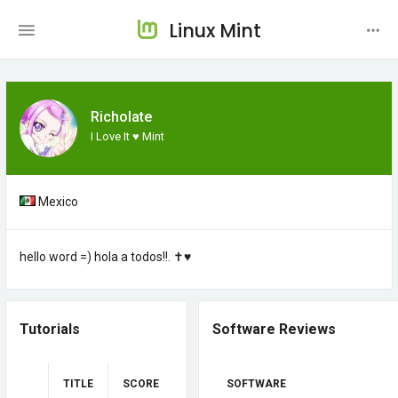
Linux Mint
Richolate
I Love It ♥ Mint
Mexico
hello word =) hola a todos!!. ✝♥
Tutorials
Software Reviews
TITLE
SCORE
SOFTWARE