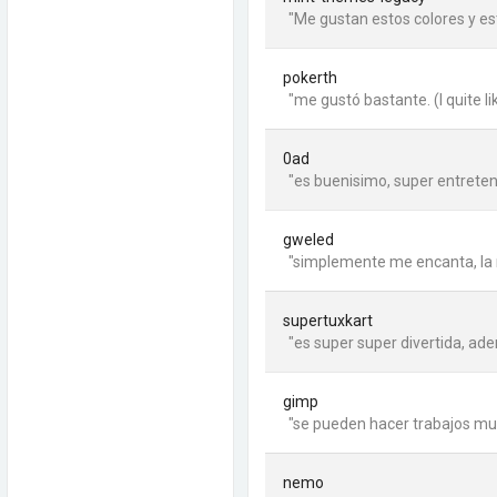
"Me gustan estos colores y es
pokerth
"me gustó bastante. (I quite lik
0ad
"es buenisimo, super entretenid
gweled
"simplemente me encanta, la re
supertuxkart
"es super super divertida, adem
gimp
"se pueden hacer trabajos muy
nemo