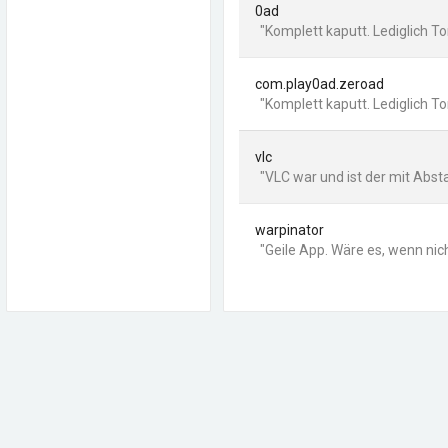
0ad
"Komplett kaputt. Lediglich Ton
com.play0ad.zeroad
"Komplett kaputt. Lediglich Ton
vlc
"VLC war und ist der mit Abst
warpinator
"Geile App. Wäre es, wenn ni