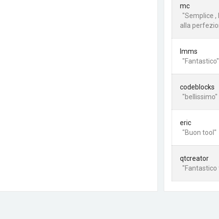
mc
"Semplice , 
alla perfezio
lmms
"Fantastico"
codeblocks
"bellissimo"
eric
"Buon tool"
qtcreator
"Fantastico 