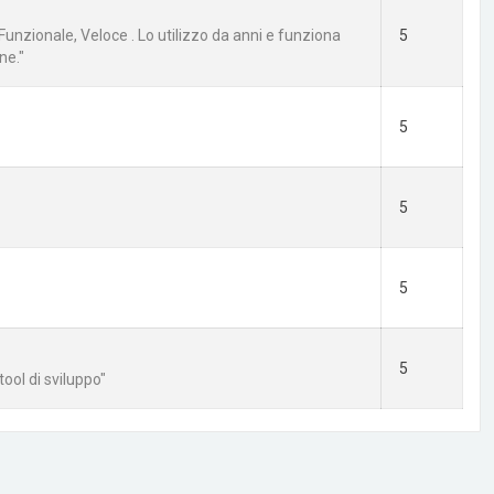
Funzionale, Veloce . Lo utilizzo da anni e funziona
5
ne."
5
5
5
5
tool di sviluppo"