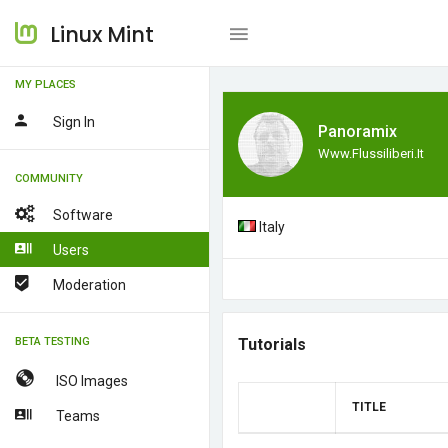
Linux Mint
MY PLACES
Sign In
Panoramix
Www.flussiliberi.it
COMMUNITY
Software
Italy
Users
Moderation
BETA TESTING
Tutorials
ISO Images
TITLE
Teams